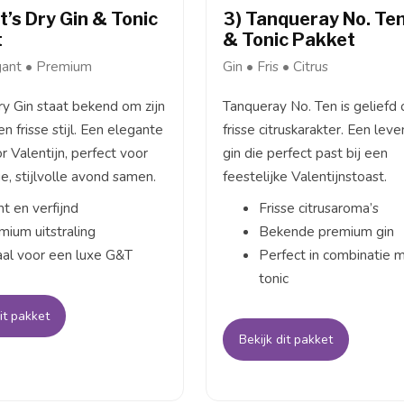
t’s Dry Gin & Tonic
3) Tanqueray No. Ten
t
& Tonic Pakket
gant • Premium
Gin • Fris • Citrus
ry Gin staat bekend om zijn
Tanqueray No. Ten is geliefd 
en frisse stijl. Een elegante
frisse citruskarakter. Een lev
r Valentijn, perfect voor
gin die perfect past bij een
e, stijlvolle avond samen.
feestelijke Valentijnstoast.
t en verfijnd
Frisse citrusaroma’s
mium uitstraling
Bekende premium gin
aal voor een luxe G&T
Perfect in combinatie 
tonic
it pakket
Bekijk dit pakket