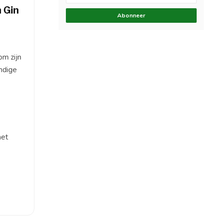
 Gin
Abonneer
om zijn
endige
met