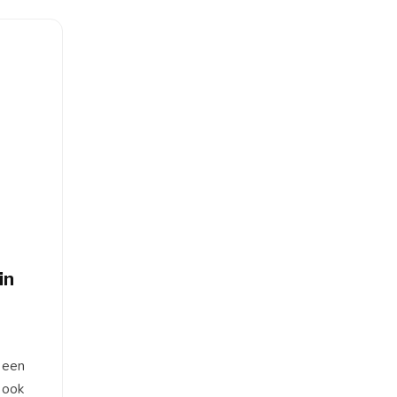
in
n een
 ook