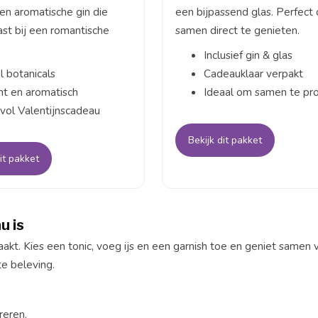
en aromatische gin die
een bijpassend glas. Perfect
ast bij een romantische
samen direct te genieten.
Inclusief gin & glas
l botanicals
Cadeauklaar verpakt
ht en aromatisch
Ideaal om samen te pr
lvol Valentijnscadeau
Bekijk dit pakket
it pakket
u is
aakt. Kies een tonic, voeg ijs en een garnish toe en geniet samen 
e beleving.
reren.