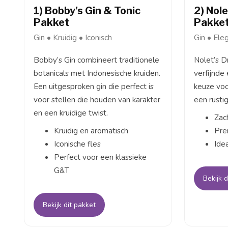
1) Bobby’s Gin & Tonic
2) Nole
Pakket
Pakke
Gin • Kruidig • Iconisch
Gin • Ele
Bobby’s Gin combineert traditionele
Nolet’s D
botanicals met Indonesische kruiden.
verfijnde 
Een uitgesproken gin die perfect is
keuze voo
voor stellen die houden van karakter
een rustig
en een kruidige twist.
Zach
Kruidig en aromatisch
Pre
Iconische fles
Ide
Perfect voor een klassieke
G&T
Bekijk d
Bekijk dit pakket