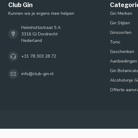
Club Gin
Categori
Kunnen we je ergens mee helpen
Gin Merken
Gin Stijlen
Helmholtzstraat 5 A
Ginsoorten
3316 GJ Dordrecht
Nederland
Tonic
Geschenken
+31 78 303 28 72
Aanbiedingen
Gin Botanical
info@club-gin.nl
Alcoholvrije G
Offerte aanvr