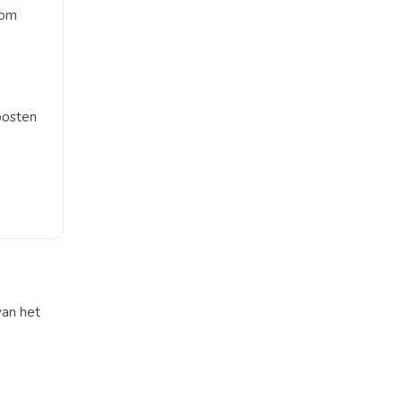
 om
oosten
van het