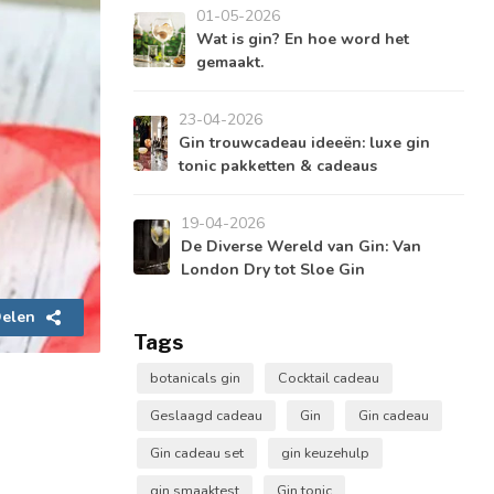
01-05-2026
Wat is gin? En hoe word het
gemaakt.
23-04-2026
Gin trouwcadeau ideeën: luxe gin
tonic pakketten & cadeaus
19-04-2026
De Diverse Wereld van Gin: Van
London Dry tot Sloe Gin
elen
Tags
botanicals gin
Cocktail cadeau
Geslaagd cadeau
Gin
Gin cadeau
Gin cadeau set
gin keuzehulp
gin smaaktest
Gin tonic