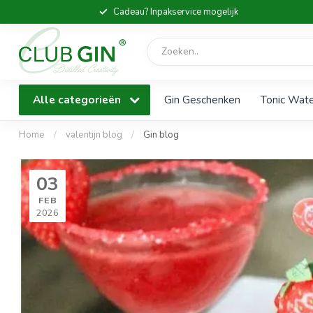
Cadeau? Inpakservice mogelijk
Alle categorieën
Gin Geschenken
Tonic Wat
Home
/
valentijn blog
/
Gin blog
03
FEB
2026