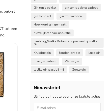
Gin tonic pakket
gin tonic pakket cadeau
ic pakket
gin tonic set
gin trouwcadeau
Hoe word gin gemaakt
G&T tot een
huwelijk cadeau inspiratie
ond.
ismblog_Welke Botanicals passen bij welke
Gin
Kruidige gin
london dry gin
Luxe gin
luxe gin cadeau
Wat is gin
welke gin past bij mij
Zoete gin
Nieuwsbrief
Blijf op de hoogte over onze laatste acties