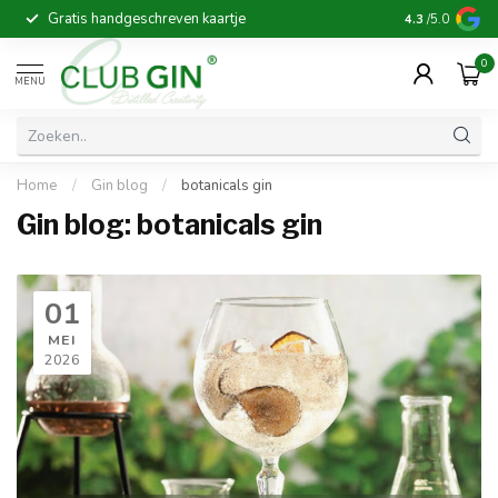
Gratis handgeschreven kaartje
Voor 16:00 b
4.3
/5.0
0
MENU
Home
/
Gin blog
/
botanicals gin
Gin blog: botanicals gin
01
MEI
2026