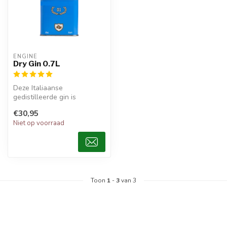
ENGINE
Dry Gin 0.7L
Deze Italiaanse
gedistilleerde gin is
geproduceerd met
€30,95
plantaardige en natuurlij...
Niet op voorraad
Toon
1
-
3
van 3