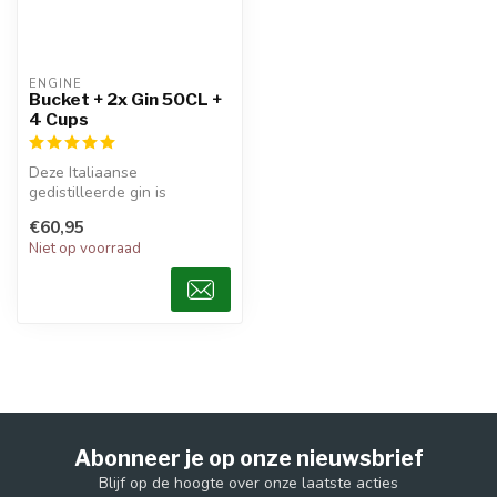
ENGINE
Bucket + 2x Gin 50CL +
4 Cups
Deze Italiaanse
gedistilleerde gin is
geproduceerd met
€60,95
plantaardige en natuurlij...
Niet op voorraad
Abonneer je op onze nieuwsbrief
Blijf op de hoogte over onze laatste acties