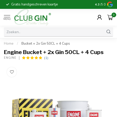
Gratis handgeschreven kaartje
Voor 16:00 b
4.3
/5.0
0
MENU
Home
/
Bucket + 2x Gin 50CL + 4 Cups
Engine Bucket + 2x Gin 50CL + 4 Cups
(1)
ENGINE