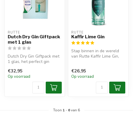
RUTTE
RUTTE
Dutch Dry Gin Giftpack
Kaffir Lime Gin
met 1 glas
Stap binnen in de wereld
Dutch Dry Gin Giftpack met
van Rutte Kaffir Lime Gin,
1 glas, het perfect gin
een limited edition creatie ...
cadeau. Nu in mooie
€32,95
€26,95
verpakkin...
Op voorraad
Op voorraad
Toon
1
-
6
van 6