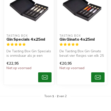
TASTING BOX
TASTING BOX
Gin Specials 4x25ml
Gin Ginato 4x25ml
De Tasting Box Gin Specials
De Tasting Box Gin Ginato
is onmisbaar als je een
bevat vier flesjes van elk 25
proeverij wilt organiseren. ...
ml, met een assortiment ...
€22,95
€20,95
Niet op voorraad
Niet op voorraad
Toon
1
-
2
van 2