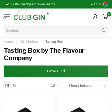
Gratis handgeschreven kaartje
Voor 16:00 b
4.3
/5.0
0
MENU
Home
/
Gin Merken
/
Tasting Box
Tasting Box by The Flavour
Company
Filters