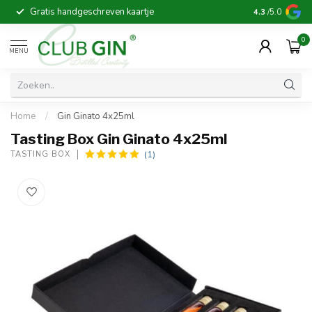
Gratis handgeschreven kaartje
Voor 16:00 b
4.3
/5.0
0
MENU
Home
/
Gin Ginato 4x25ml
Tasting Box Gin Ginato 4x25ml
(1)
TASTING BOX