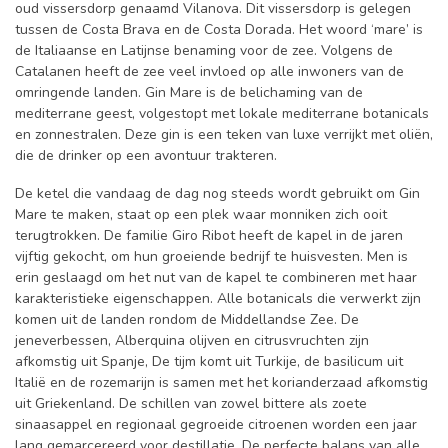
oud vissersdorp genaamd Vilanova. Dit vissersdorp is gelegen
tussen de Costa Brava en de Costa Dorada. Het woord ‘mare’ is
de Italiaanse en Latijnse benaming voor de zee. Volgens de
Catalanen heeft de zee veel invloed op alle inwoners van de
omringende landen. Gin Mare is de belichaming van de
mediterrane geest, volgestopt met lokale mediterrane botanicals
en zonnestralen. Deze gin is een teken van luxe verrijkt met oliën,
die de drinker op een avontuur trakteren.
De ketel die vandaag de dag nog steeds wordt gebruikt om Gin
Mare te maken, staat op een plek waar monniken zich ooit
terugtrokken. De familie Giro Ribot heeft de kapel in de jaren
vijftig gekocht, om hun groeiende bedrijf te huisvesten. Men is
erin geslaagd om het nut van de kapel te combineren met haar
karakteristieke eigenschappen. Alle botanicals die verwerkt zijn
komen uit de landen rondom de Middellandse Zee. De
jeneverbessen, Alberquina olijven en citrusvruchten zijn
afkomstig uit Spanje, De tijm komt uit Turkije, de basilicum uit
Italië en de rozemarijn is samen met het korianderzaad afkomstig
uit Griekenland. De schillen van zowel bittere als zoete
sinaasappel en regionaal gegroeide citroenen worden een jaar
lang gemarcereerd voor destillatie. De perfecte balans van alle