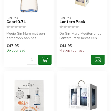
GIN-MARE
GIN-MARE
Capri 0.7L
Lantern Pack
Mooie Gin Mare met een
De Gin-Mare Mediterranean
eerbetoon aan het
Lantern Pack bevat een
Italiaanse eiland Capri in
heerlijke Gin die gemaakt is
€47,95
€44,95
een fles van...
me...
Op voorraad
Niet op voorraad