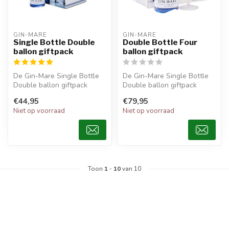
GIN-MARE
GIN-MARE
Single Bottle Double
Double Bottle Four
ballon giftpack
ballon giftpack
De Gin-Mare Single Bottle
De Gin-Mare Single Bottle
Double ballon giftpack
Double ballon giftpack
bevat een heerlijke Gin die
bevat een heerlijke Gin die
€44,95
€79,95
gem...
gem...
Niet op voorraad
Niet op voorraad
Toon
1
-
10
van 10