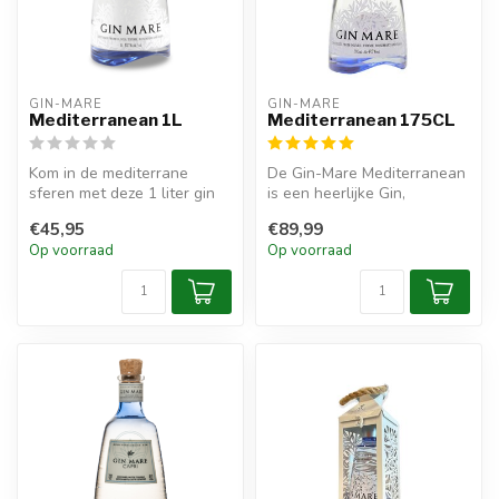
GIN-MARE
GIN-MARE
Mediterranean 1L
Mediterranean 175CL
Kom in de mediterrane
De Gin-Mare Mediterranean
sferen met deze 1 liter gin
is een heerlijke Gin,
van Gin Mare.
gemaakt met ingrediënten
€45,95
€89,99
zoals o...
Op voorraad
Op voorraad