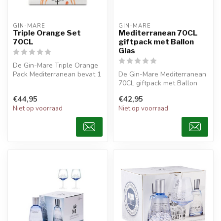
GIN-MARE
GIN-MARE
Triple Orange Set
Mediterranean 70CL
70CL
giftpack met Ballon
Glas
De Gin-Mare Triple Orange
Pack Mediterranean bevat 1
De Gin-Mare Mediterranean
x 700 ml fles Gin Mare, 1 x...
70CL giftpack met Ballon
Glas bevat een heerlijke
€44,95
€42,95
Gin...
Niet op voorraad
Niet op voorraad