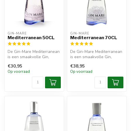
GIN-MARE
GIN-MARE
Mediterranean 50CL
Mediterranean 70CL
De Gin-Mare Mediterranean
De Gin-Mare Mediterranean
is een smaakvolle Gin,
is een smaakvolle Gin,
gemaakt met ingrediënten
gemaakt met ingrediënten
€30,95
€38,95
zoals ...
zoals ...
Op voorraad
Op voorraad