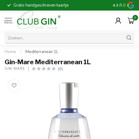
Gratis handgeschreven kaartje
Voor 16:00 b
4.3
/5.0
0
MENU
Home
/
Mediterranean 1L
Gin-Mare Mediterranean 1L
(0)
GIN-MARE