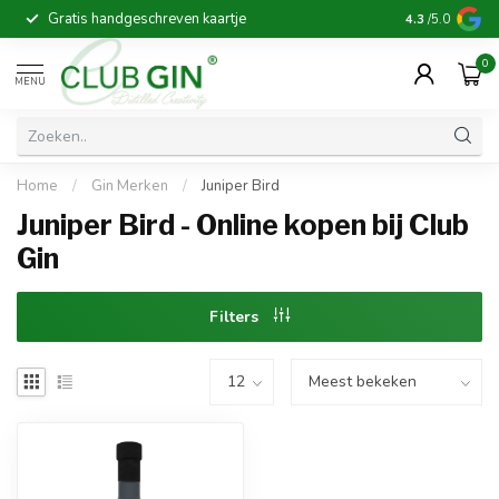
Gratis handgeschreven kaartje
Voor 16:00 b
4.3
/5.0
0
MENU
Home
/
Gin Merken
/
Juniper Bird
Juniper Bird - Online kopen bij Club
Gin
Filters