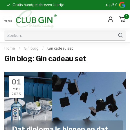
Gratis handgeschreven kaartje
Voor 16:00 b
4.3
/5.0
0
MENU
Home
/
Gin blog
/
Gin cadeau set
Gin blog: Gin cadeau set
01
MEI
2026
Dat diploma is binnen en dat