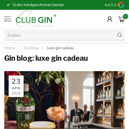
Gratis handgeschreven kaartje
Voor 16:00 b
4.3
/5.0
0
MENU
Home
/
Gin blog
/
luxe gin cadeau
Gin blog: luxe gin cadeau
23
APR
2026