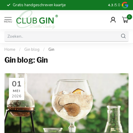
Gratis handgeschreven kaartje
Voor 16:00 b
4.3
/5.0
0
MENU
Home
/
Gin blog
/
Gin
Gin blog: Gin
01
MEI
2026