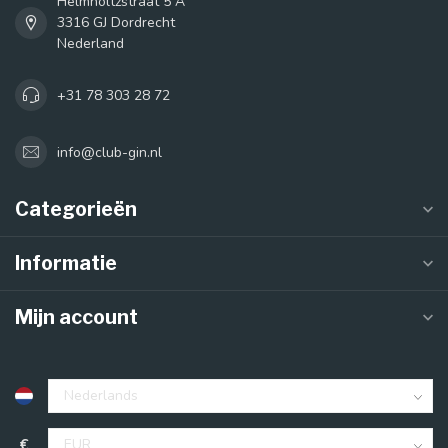
Helmholtzstraat 5 A
3316 GJ Dordrecht
Nederland
+31 78 303 28 72
info@club-gin.nl
Categorieën
Informatie
Mijn account
€