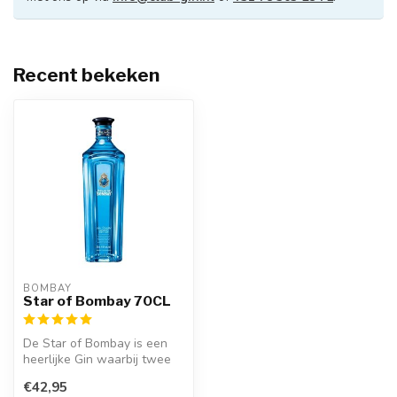
Recent bekeken
BOMBAY
Star of Bombay 70CL
De Star of Bombay is een
heerlijke Gin waarbij twee
extra nieuwe plantaardige
€42,95
in...