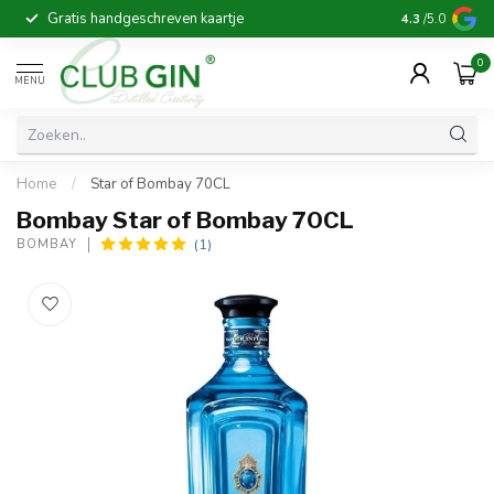
Gratis handgeschreven kaartje
Voor 16:00 b
4.3
/5.0
0
MENU
Home
/
Star of Bombay 70CL
Bombay Star of Bombay 70CL
(1)
BOMBAY