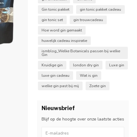
Gin tonic pakket
gin tonic pakket cadeau
gin tonic set
gin trouwcadeau
Hoe word gin gemaakt
huwelijk cadeau inspiratie
ismblog_Welke Botanicals passen bij welke
Gin
Kruidige gin
london dry gin
Luxe gin
luxe gin cadeau
Wat is gin
welke gin past bij mij
Zoete gin
Nieuwsbrief
Blijf op de hoogte over onze laatste acties