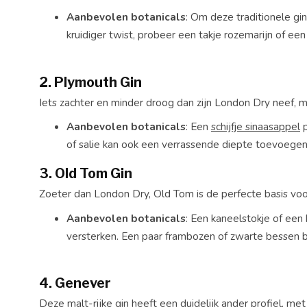
Aanbevolen botanicals
: Om deze traditionele gi
kruidiger twist, probeer een takje rozemarijn of ee
2.
Plymouth Gin
Iets zachter en minder droog dan zijn London Dry neef, m
Aanbevolen botanicals
: Een
schijfje sinaasappel
p
of salie kan ook een verrassende diepte toevoegen
3.
Old Tom Gin
Zoeter dan London Dry, Old Tom is de perfecte basis voo
Aanbevolen botanicals
: Een kaneelstokje of een
versterken. Een paar frambozen of zwarte bessen bie
4.
Genever
Deze malt-rijke gin heeft een duidelijk ander profiel, m