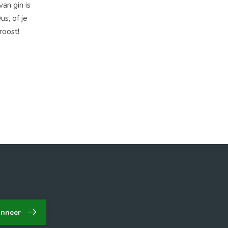
an gin is
s, of je
roost!
nneer