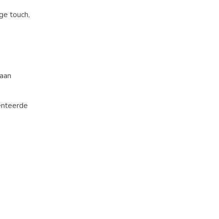
ge touch,
 aan
iënteerde