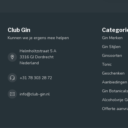
Club Gin
Categori
Kunnen we je ergens mee helpen
Gin Merken
Gin Stijlen
Helmholtzstraat 5 A
Ginsoorten
3316 GJ Dordrecht
Nederland
Tonic
Geschenken
+31 78 303 28 72
Aanbiedingen
Gin Botanical
info@club-gin.nl
Alcoholvrije G
Offerte aanvr