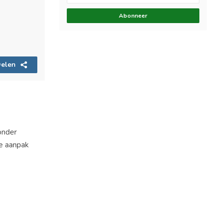
Abonneer
elen
onder
ze aanpak