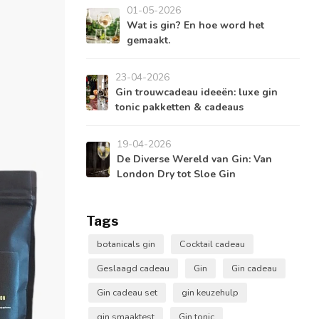
01-05-2026
Wat is gin? En hoe word het
gemaakt.
23-04-2026
Gin trouwcadeau ideeën: luxe gin
tonic pakketten & cadeaus
19-04-2026
De Diverse Wereld van Gin: Van
London Dry tot Sloe Gin
Tags
botanicals gin
Cocktail cadeau
Geslaagd cadeau
Gin
Gin cadeau
Gin cadeau set
gin keuzehulp
gin smaaktest
Gin tonic