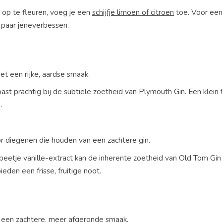
n op te fleuren, voeg je een
schijfje limoen of citroen
toe. Voor ee
n paar jeneverbessen.
et een rijke, aardse smaak.
ast prachtig bij de subtiele zoetheid van Plymouth Gin. Een klein t
.
r diegenen die houden van een zachtere gin.
 beetje vanille-extract kan de inherente zoetheid van Old Tom Gin
den een frisse, fruitige noot.
et een zachtere, meer afgeronde smaak.