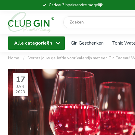
Cadeau? Inpakservice mogelijk
Alle categorieën
Gin Geschenken
Tonic Wat
Home
/
Verras jouw geliefde voor Valentijn met een Gin Cadeau! Wa
17
JAN
2023