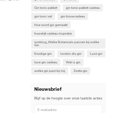
Gin tonic pakket
gin tonic pakket cadeau
gin tonic set
gin trouwcadeau
Hoe word gin gemaakt
huwelijk cadeau inspiratie
ismblog_Welke Botanicals passen bij welke
Gin
Kruidige gin
london dry gin
Luxe gin
luxe gin cadeau
Wat is gin
welke gin past bij mij
Zoete gin
Nieuwsbrief
Blijf op de hoogte over onze laatste acties