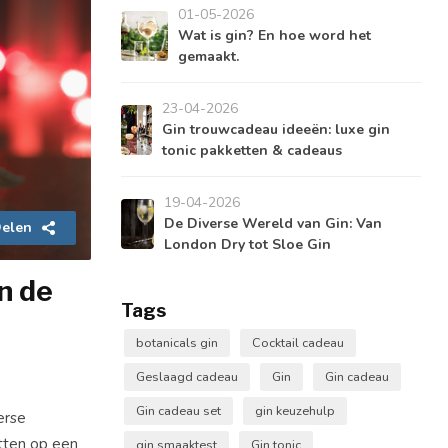
01-05-2026
Wat is gin? En hoe word het
gemaakt.
23-04-2026
Gin trouwcadeau ideeën: luxe gin
tonic pakketten & cadeaus
19-04-2026
De Diverse Wereld van Gin: Van
elen
London Dry tot Sloe Gin
n de
Tags
botanicals gin
Cocktail cadeau
Geslaagd cadeau
Gin
Gin cadeau
Gin cadeau set
gin keuzehulp
erse
tten op een
gin smaaktest
Gin tonic