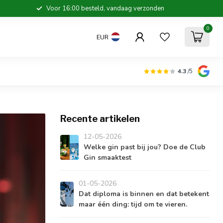
Voor 16:00 besteld, vandaag verzonden
0
EUR
4.3
/5
Recente artikelen
12-05-2026
Welke gin past bij jou? Doe de Club
Gin smaaktest
01-05-2026
Dat diploma is binnen en dat betekent
maar één ding: tijd om te vieren.