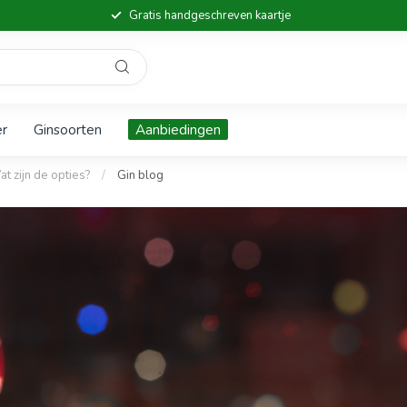
Gratis handgeschreven kaartje
er
Ginsoorten
Aanbiedingen
t zijn de opties?
/
Gin blog