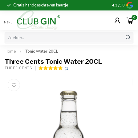
Gratis handgeschreven kaartje
Voor 16:00 b
4.3
/5.0
0
MENU
Home
/
Tonic Water 20CL
Three Cents Tonic Water 20CL
(1)
THREE CENTS