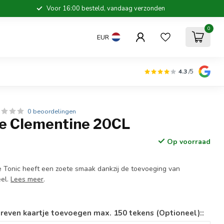
Voor 16:00 besteld, vandaag verzonden
0
EUR
4.3
/5
0 beoordelingen
ee Clementine 20CL
Op voorraad
 Tonic heeft een zoete smaak dankzij de toevoeging van
eel.
Lees meer
.
reven kaartje toevoegen max. 150 tekens (Optioneel)::