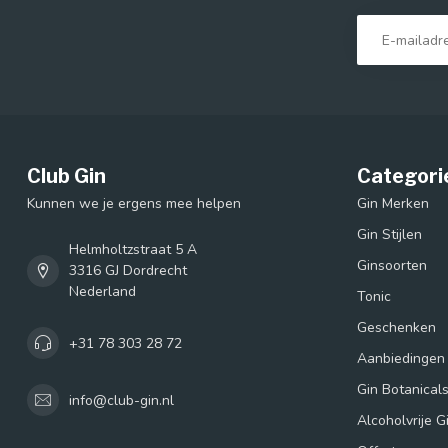
Club Gin
Categori
Kunnen we je ergens mee helpen
Gin Merken
Gin Stijlen
Helmholtzstraat 5 A
Ginsoorten
3316 GJ Dordrecht
Nederland
Tonic
Geschenken
+31 78 303 28 72
Aanbiedingen
Gin Botanical
info@club-gin.nl
Alcoholvrije G