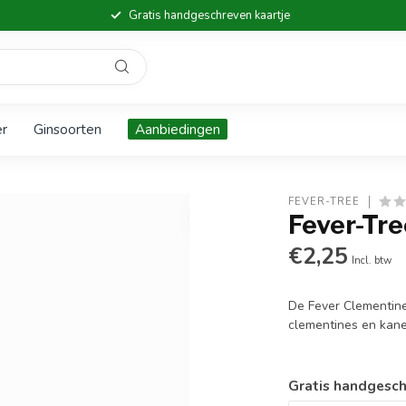
Gratis handgeschreven kaartje
er
Ginsoorten
Aanbiedingen
FEVER-TREE
Fever-Tr
€2,25
Incl. btw
De Fever Clementine
clementines en kan
Gratis handgesch