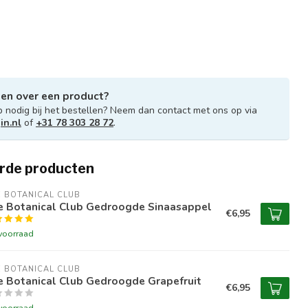
gen over een product?
p nodig bij het bestellen? Neem dan contact met ons op via
in.nl
of
+31 78 303 28 72
.
rde producten
 BOTANICAL CLUB
e Botanical Club Gedroogde Sinaasappel
€6,95
voorraad
 BOTANICAL CLUB
e Botanical Club Gedroogde Grapefruit
€6,95
voorraad