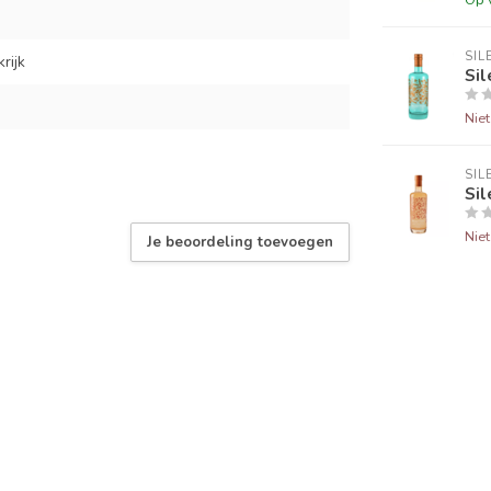
SIL
rijk
Sil
Nie
SIL
Sil
Nie
Je beoordeling toevoegen