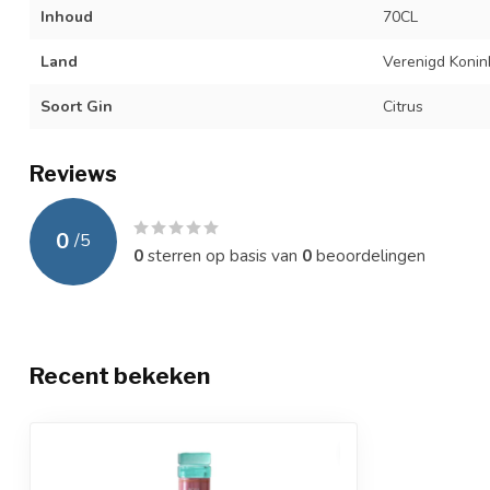
Inhoud
70CL
Land
Verenigd Konink
Soort Gin
Citrus
Reviews
0
/
5
0
sterren op basis van
0
beoordelingen
Recent bekeken