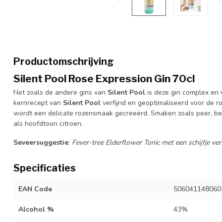
Productomschrijving
Silent Pool Rose Expression Gin 70cl
Net zoals de andere gins van
Silent Pool
is deze gin complex en v
kernrecept van
Silent Pool
verfijnd en geoptimaliseerd voor de r
wordt een delicate rozensmaak gecreeërd. Smaken zoals peer, b
als hoofdtoon citroen.
Seveersuggestie
:
Fever-tree Elderflower Tonic met een schijfje ve
Specificaties
EAN Code
506041148060
Alcohol %
43%