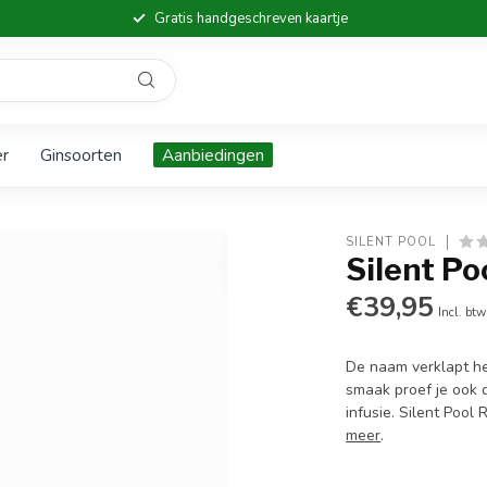
Gratis handgeschreven kaartje
er
Ginsoorten
Aanbiedingen
SILENT POOL
Silent Po
€39,95
Incl. btw
De naam verklapt he
smaak proef je ook d
infusie. Silent Pool
meer
.