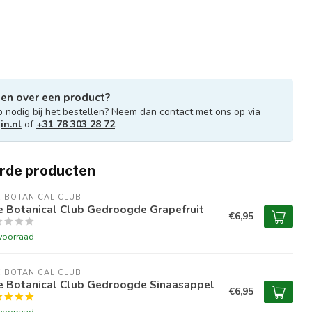
gen over een product?
p nodig bij het bestellen? Neem dan contact met ons op via
in.nl
of
+31 78 303 28 72
.
rde producten
 BOTANICAL CLUB
e Botanical Club Gedroogde Grapefruit
€6,95
voorraad
 BOTANICAL CLUB
e Botanical Club Gedroogde Sinaasappel
€6,95
voorraad