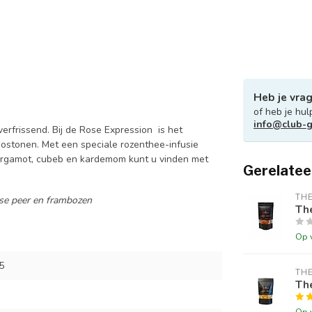
Heb je vra
of heb je hul
info@club-g
erfrissend. Bij de Rose Expression is het
oostonen. Met een speciale rozenthee-infusie
ergamot, cubeb en kardemom kunt u vinden met
Gerelatee
THE
rse peer en frambozen
Th
Op 
5
THE
Th
Op 