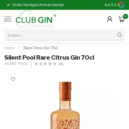
Gratis handgeschreven kaartje
Voor 16:00 b
4.3
/5.0
0
MENU
Home
/
Rare Citrus Gin 70cl
Silent Pool Rare Citrus Gin 70cl
(0)
SILENT POOL