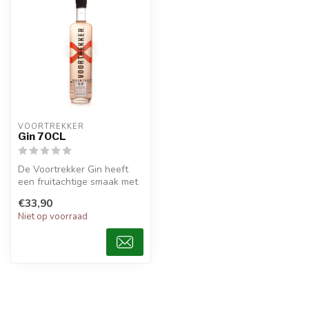
VOORTREKKER
Gin 70CL
De Voortrekker Gin heeft
een fruitachtige smaak met
tonen van sinaasappels,
€33,90
vani...
Niet op voorraad