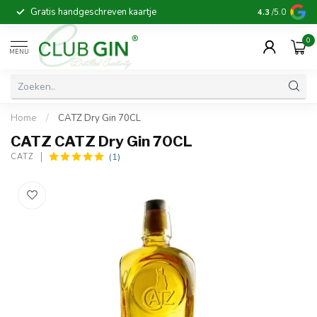
Gratis handgeschreven kaartje
Voor 16:00 b
4.3
/5.0
0
MENU
Home
/
CATZ Dry Gin 70CL
CATZ CATZ Dry Gin 70CL
(1)
CATZ