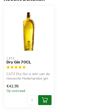
CATZ
Dry Gin 70CL
CATZ Dry Gin is één van de
nieuwste Nederlandse gin
afkomstig van één van de
€42,95
oud...
Op voorraad