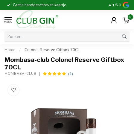
Gratis handgeschreven kaartje
Voor 16:00 b
4.3
/5.0
0
MENU
Home
/
Colonel Reserve Giftbox 70CL
Mombasa-club Colonel Reserve Giftbox
70CL
(1)
MOMBASA-CLUB