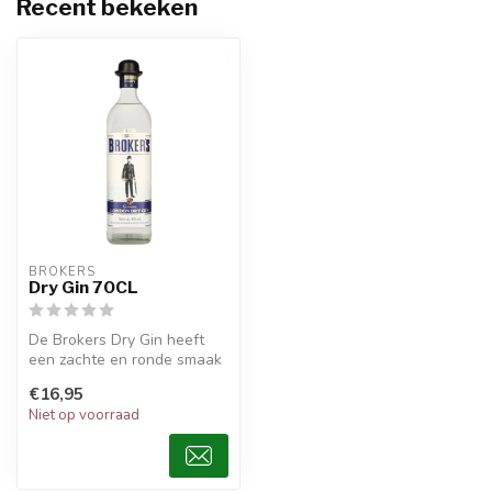
Recent bekeken
BROKERS
Dry Gin 70CL
De Brokers Dry Gin heeft
een zachte en ronde smaak
zonder de scherpe smaak
€16,95
van d...
Niet op voorraad