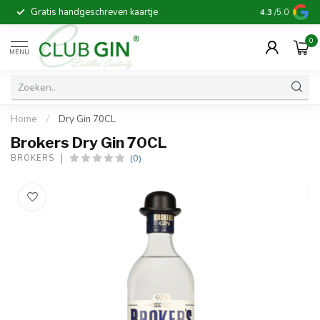
Gratis handgeschreven kaartje
Voor 16:00 b
4.3
/5.0
0
MENU
Home
/
Dry Gin 70CL
Brokers Dry Gin 70CL
(0)
BROKERS