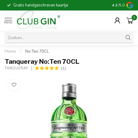
Gratis handgeschreven kaartje
Voor 16:00 b
4.3
/5.0
0
MENU
Home
/
No:Ten 70CL
Tanqueray No:Ten 70CL
(1)
TANQUERAY