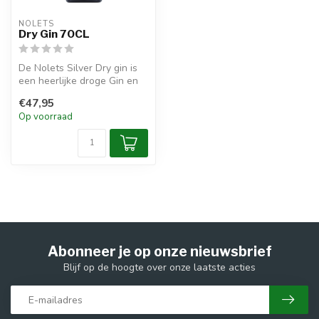
NOLETS
Dry Gin 70CL
De Nolets Silver Dry gin is
een heerlijke droge Gin en
bevat frisse tonen van Tu...
€47,95
Op voorraad
Abonneer je op onze nieuwsbrief
Blijf op de hoogte over onze laatste acties