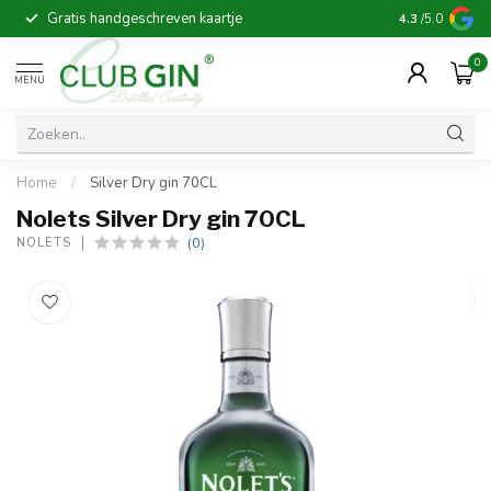
Gratis handgeschreven kaartje
Voor 16:00 b
4.3
/5.0
0
MENU
Home
/
Silver Dry gin 70CL
Nolets Silver Dry gin 70CL
(0)
NOLETS